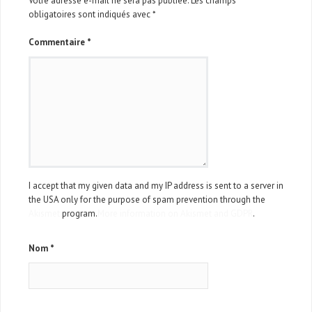
Votre adresse e-mail ne sera pas publiée.
Les champs
obligatoires sont indiqués avec
*
Commentaire
*
I accept that my given data and my IP address is sent to a server in
the USA only for the purpose of spam prevention through the
Akismet
program.
More information on Akismet and GDPR
.
Nom
*