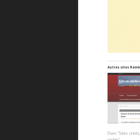
Autres sites Rainb
L’arc-en-ciel des 
Dans "Sites créés
visiter"