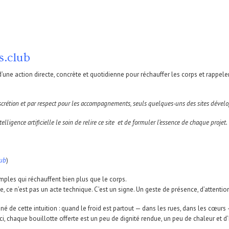
s.club
d’une action directe, concrète et quotidienne pour réchauffer les corps et rappeler
crétion et par respect pour les accompagnements, seuls quelques-uns des sites développé
telligence artificielle le soin de relire ce site
et de formuler l’essence de chaque projet. V
lub
)
imples qui réchauffent bien plus que le corps.
te, ce n’est pas un acte technique. C’est un signe. Un geste de présence, d’attention
né de cette intuition : quand le froid est partout — dans les rues, dans les cœurs
ci, chaque bouillotte offerte est un peu de dignité rendue, un peu de chaleur et d