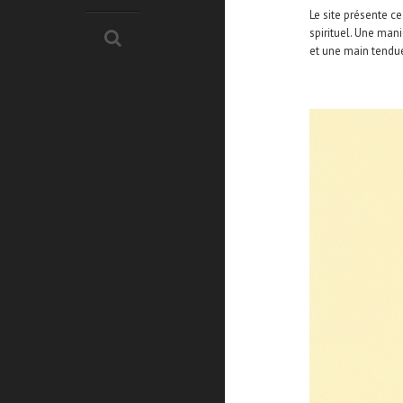
Le site présente ce
spirituel. Une man
et une main tendu