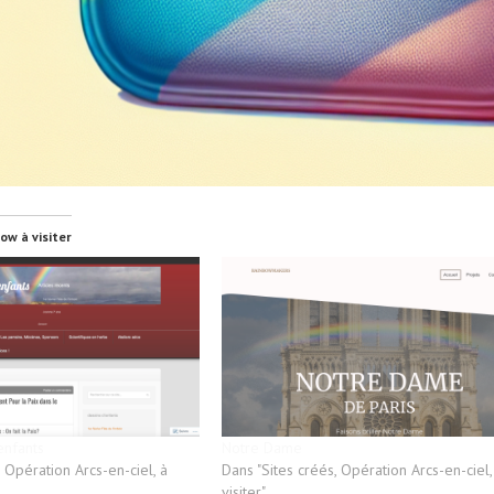
ow à visiter
enfants
Notre Dame
, Opération Arcs-en-ciel, à
Dans "Sites créés, Opération Arcs-en-ciel,
visiter"